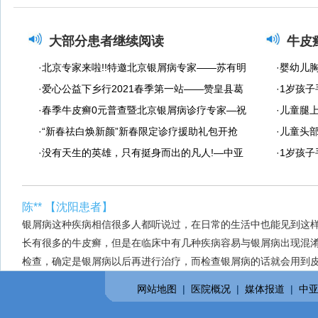
大部分患者继续阅读
牛皮
·北京专家来啦!!特邀北京银屑病专家——苏有明
·婴幼儿
教授将于4月5日来院会诊
·爱心公益下乡行2021春季第一站——赞皇县葛
白色是银
·1岁孩
沟村 扶贫济困，托起明天的希望
·春季牛皮癣0元普查暨北京银屑病诊疗专家—祝
·儿童腿
清华教授亲临会诊
·“新春祛白焕新颜”新春限定诊疗援助礼包开抢
·儿童头
啦!
·没有天生的英雄，只有挺身而出的凡人!—中亚
·1岁孩
抗疫战士们再次出征!
果
陈** 【沈阳患者】
银屑病这种疾病相信很多人都听说过，在日常的生活中也能见到这
长有很多的牛皮癣，但是在临床中有几种疾病容易与银屑病出现混
检查，确定是银屑病以后再进行治疗，而检查银屑病的话就会用到皮
网站地图
|
医院概况
|
媒体报道
|
中