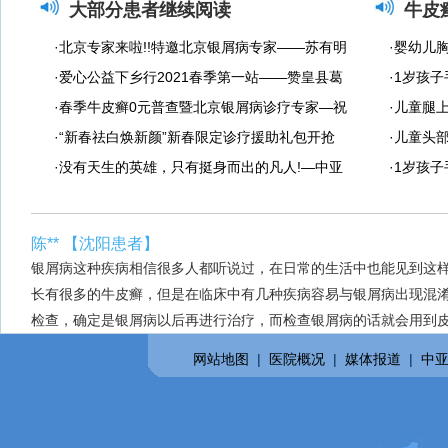
大部分患者继续阅读
牛皮
·北京专家来啦!!特邀北京银屑病专家——苏有明
·婴幼儿
教授将于4月5日来院会诊
·爱心公益下乡行2021春季第一站——赞皇县葛
白色是银
·1岁孩
沟村 扶贫济困，托起明天的希望
·春季牛皮癣0元普查暨北京银屑病诊疗专家—祝
·儿童腿
清华教授亲临会诊
·“新春祛白焕新颜”新春限定诊疗援助礼包开抢
·儿童头
啦!
·没有天生的英雄，只有挺身而出的凡人!—中亚
·1岁孩
抗疫战士们再次出征!
果
陈** 【沈阳患者】
银屑病这种疾病相信很多人都听说过，在日常的生活中也能见到这
长有很多的牛皮癣，但是在临床中有几种疾病容易与银屑病出现混
检查，确定是银屑病以后再进行治疗，而检查银屑病的话就会用到皮
网站地图
|
医院概况
|
媒体报道
|
中